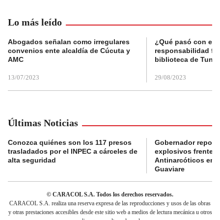
Lo más leído
Abogados señalan como irregulares
¿Qué pasó con el 
convenios ente alcaldía de Cúcuta y
responsabilidad fis
AMC
biblioteca de Tunja
13/07/2023
29/08/2023
Últimas Noticias
Conozca quiénes son los 117 presos
Gobernador reporta
trasladados por el INPEC a cárceles de
explosivos frente 
alta seguridad
Antinarcóticos en 
Guaviare
© CARACOL S.A. Todos los derechos reservados.
CARACOL S.A. realiza una reserva expresa de las reproducciones y usos de las obras
y otras prestaciones accesibles desde este sitio web a medios de lectura mecánica u otros