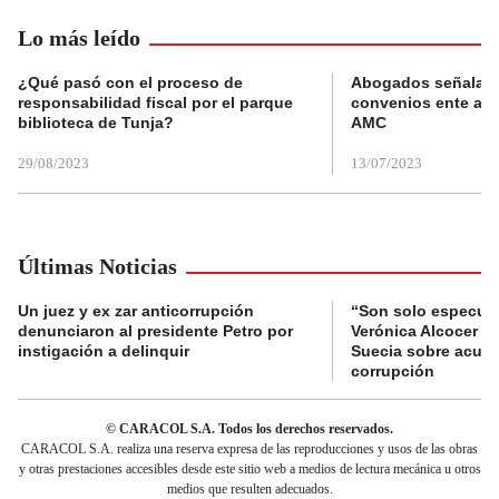
Lo más leído
¿Qué pasó con el proceso de
Abogados señalan 
responsabilidad fiscal por el parque
convenios ente alc
biblioteca de Tunja?
AMC
29/08/2023
13/07/2023
Últimas Noticias
Un juez y ex zar anticorrupción
“Son solo especula
denunciaron al presidente Petro por
Verónica Alcocer a 
instigación a delinquir
Suecia sobre acus
corrupción
© CARACOL S.A. Todos los derechos reservados.
CARACOL S.A. realiza una reserva expresa de las reproducciones y usos de las obras
y otras prestaciones accesibles desde este sitio web a medios de lectura mecánica u otros
medios que resulten adecuados.