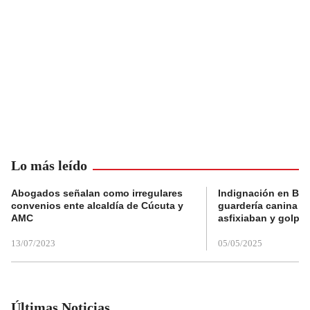
Lo más leído
Abogados señalan como irregulares
Indignación en Bog
convenios ente alcaldía de Cúcuta y
guardería canina e
AMC
asfixiaban y golpe
13/07/2023
05/05/2025
Últimas Noticias