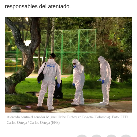
responsables del atentado.
Atentado contra el senador Miguel Uribe Turbay en Bogotá (Colombia). Foto: EFE/
Carlos Ortega
/
Carlos Ortega
(
EFE
)