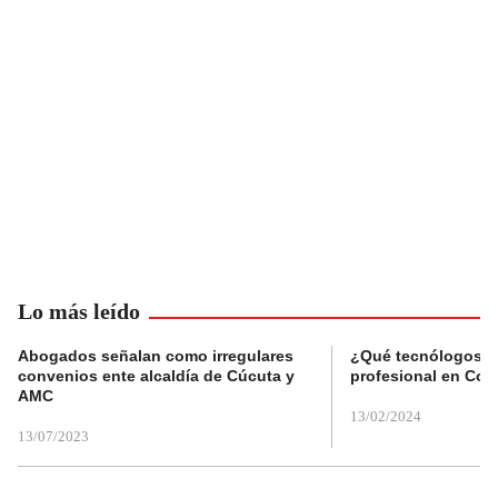
Lo más leído
Abogados señalan como irregulares
¿Qué tecnólogos re
convenios ente alcaldía de Cúcuta y
profesional en Col
AMC
13/02/2024
13/07/2023