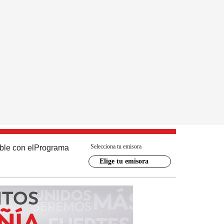
Selecciona tu emisora
ble con el
Programa
Elige tu emisora