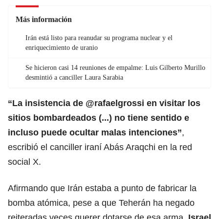
Más información
Irán está listo para reanudar su programa nuclear y el
enriquecimiento de uranio
Se hicieron casi 14 reuniones de empalme: Luis Gilberto Murillo
desmintió a canciller Laura Sarabia
“La insistencia de @rafaelgrossi en visitar los
sitios bombardeados (...) no tiene sentido e
incluso puede ocultar malas intenciones”
,
escribió el
canciller
iraní Abás Araqchi en la red
social X.
Afirmando que
Irán
estaba a punto de fabricar la
bomba atómica, pese a que Teherán ha negado
reiteradas veces querer dotarse de esa arma,
Israel