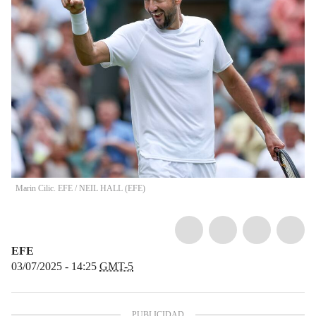
Marin Cilic. EFE
/
NEIL HALL
(
EFE
)
EFE
03/07/2025 - 14:25
GMT-5