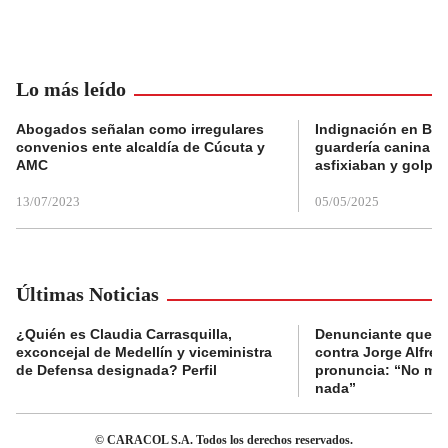
Lo más leído
Abogados señalan como irregulares
Indignación en Bog
convenios ente alcaldía de Cúcuta y
guardería canina e
AMC
asfixiaban y golpe
13/07/2023
05/05/2025
Últimas Noticias
¿Quién es Claudia Carrasquilla,
Denunciante que s
exconcejal de Medellín y viceministra
contra Jorge Alfred
de Defensa designada? Perfil
pronuncia: “No me 
nada”
© CARACOL S.A. Todos los derechos reservados.