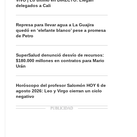
VIVO | Lo último en DIRECTO: Llegan
delegados a Cali
Represa para llevar agua a La Guajira
quedó en ‘elefante blanco’ pese a promesa
de Petro
SuperSalud denunció desvío de recursos:
$180.000 millones en contratos para Mario
Urán
Horóscopo del profesor Salomón HOY 6 de
agosto 2026: Leo y Virgo cierran un ciclo
negativo