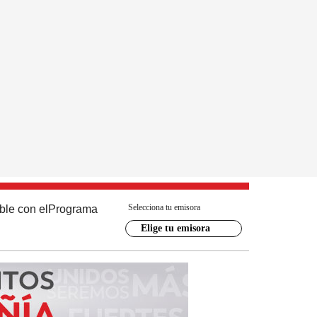
Selecciona tu emisora
ble con el
Programa
Elige tu emisora