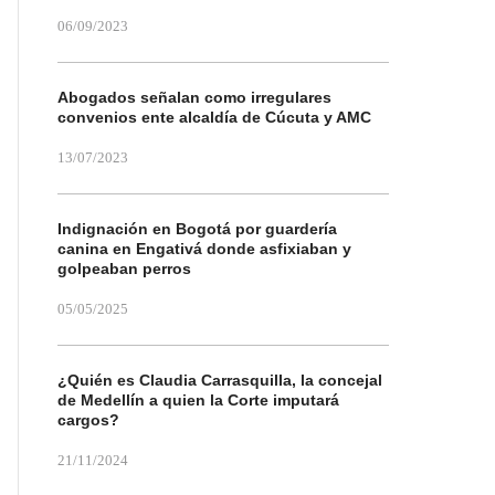
06/09/2023
Abogados señalan como irregulares
convenios ente alcaldía de Cúcuta y AMC
13/07/2023
Indignación en Bogotá por guardería
canina en Engativá donde asfixiaban y
golpeaban perros
05/05/2025
¿Quién es Claudia Carrasquilla, la concejal
de Medellín a quien la Corte imputará
cargos?
21/11/2024