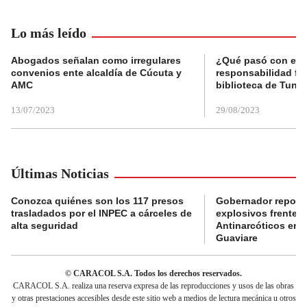
Lo más leído
Abogados señalan como irregulares
¿Qué pasó con el 
convenios ente alcaldía de Cúcuta y
responsabilidad fis
AMC
biblioteca de Tunja
13/07/2023
29/08/2023
Últimas Noticias
Conozca quiénes son los 117 presos
Gobernador reporta
trasladados por el INPEC a cárceles de
explosivos frente 
alta seguridad
Antinarcóticos en 
Guaviare
© CARACOL S.A. Todos los derechos reservados.
CARACOL S.A. realiza una reserva expresa de las reproducciones y usos de las obras
y otras prestaciones accesibles desde este sitio web a medios de lectura mecánica u otros