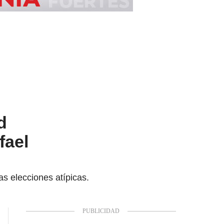
d
fael
s elecciones atípicas.