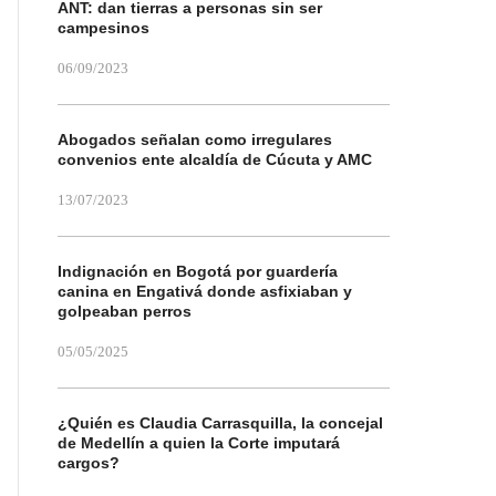
ANT: dan tierras a personas sin ser
campesinos
06/09/2023
Abogados señalan como irregulares
convenios ente alcaldía de Cúcuta y AMC
13/07/2023
Indignación en Bogotá por guardería
canina en Engativá donde asfixiaban y
golpeaban perros
05/05/2025
¿Quién es Claudia Carrasquilla, la concejal
de Medellín a quien la Corte imputará
cargos?