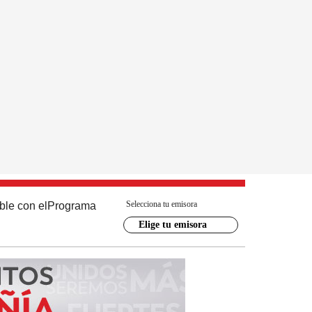
Selecciona tu emisora
ble con el
Programa
Elige tu emisora