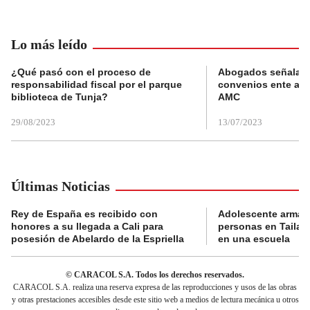
Lo más leído
¿Qué pasó con el proceso de
Abogados señalan 
responsabilidad fiscal por el parque
convenios ente alc
biblioteca de Tunja?
AMC
29/08/2023
13/07/2023
Últimas Noticias
Rey de España es recibido con
Adolescente armad
honores a su llegada a Cali para
personas en Tailand
posesión de Abelardo de la Espriella
en una escuela
© CARACOL S.A. Todos los derechos reservados.
CARACOL S.A. realiza una reserva expresa de las reproducciones y usos de las obras
y otras prestaciones accesibles desde este sitio web a medios de lectura mecánica u otros