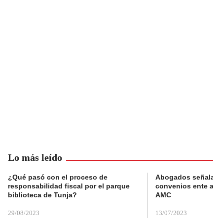
Lo más leído
¿Qué pasó con el proceso de
Abogados señalan 
responsabilidad fiscal por el parque
convenios ente alc
biblioteca de Tunja?
AMC
29/08/2023
13/07/2023