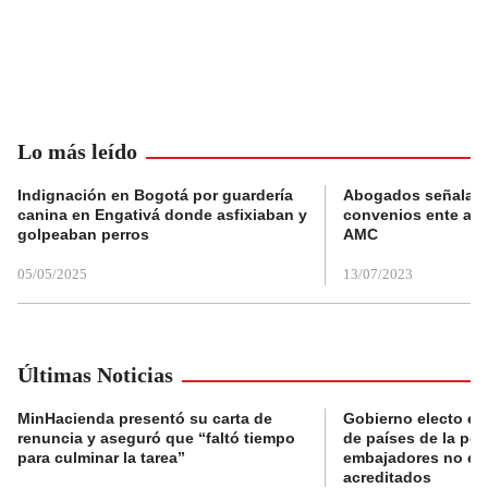
Lo más leído
Indignación en Bogotá por guardería
Abogados señalan 
canina en Engativá donde asfixiaban y
convenios ente alc
golpeaban perros
AMC
05/05/2025
13/07/2023
Últimas Noticias
MinHacienda presentó su carta de
Gobierno electo ex
renuncia y aseguró que “faltó tiempo
de países de la po
para culminar la tarea”
embajadores no es
acreditados