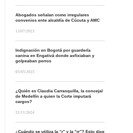
Abogados señalan como irregulares
convenios ente alcaldía de Cúcuta y AMC
13/07/2023
Indignación en Bogotá por guardería
canina en Engativá donde asfixiaban y
golpeaban perros
05/05/2025
¿Quién es Claudia Carrasquilla, la concejal
de Medellín a quien la Corte imputará
cargos?
21/11/2024
¿Cuándo se utiliza la “r” y la “rr”? Esto dice