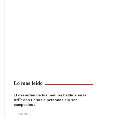
Lo más leído
El desorden de los predios baldíos en la
ANT: dan tierras a personas sin ser
campesinos
06/09/2023