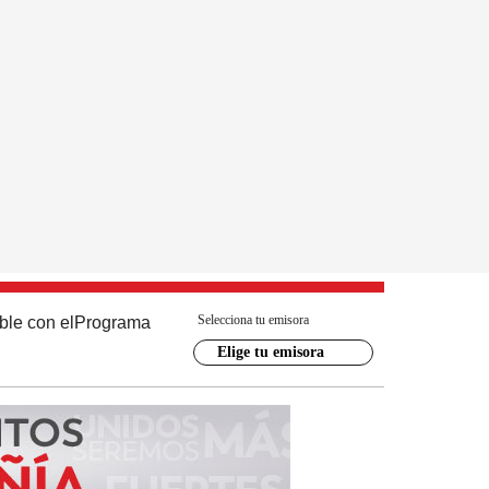
Selecciona tu emisora
ble con el
Programa
Elige tu emisora