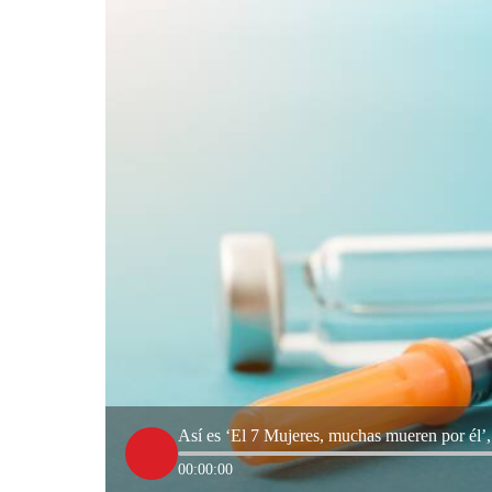
Así es ‘El 7 Mujeres, muchas mueren por él’
00:00:00