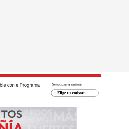
Selecciona tu emisora
ble con el
Programa
Elige tu emisora