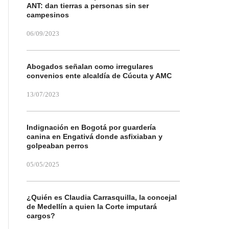
ANT: dan tierras a personas sin ser
campesinos
06/09/2023
Abogados señalan como irregulares
convenios ente alcaldía de Cúcuta y AMC
13/07/2023
Indignación en Bogotá por guardería
canina en Engativá donde asfixiaban y
golpeaban perros
05/05/2025
¿Quién es Claudia Carrasquilla, la concejal
de Medellín a quien la Corte imputará
cargos?