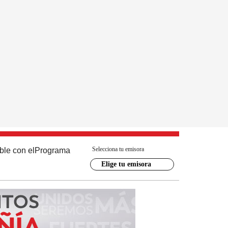
Selecciona tu emisora
ble con el
Programa
Elige tu emisora