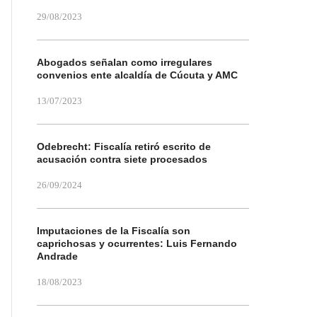
29/08/2023
Abogados señalan como irregulares
convenios ente alcaldía de Cúcuta y AMC
13/07/2023
Odebrecht: Fiscalía retiró escrito de
acusación contra siete procesados
26/09/2024
Imputaciones de la Fiscalía son
caprichosas y ocurrentes: Luis Fernando
Andrade
18/08/2023