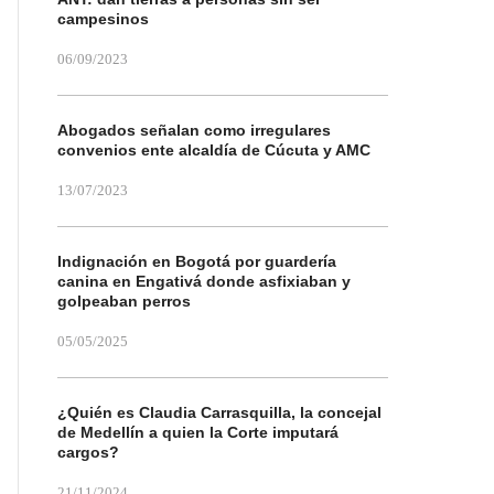
campesinos
06/09/2023
Abogados señalan como irregulares
convenios ente alcaldía de Cúcuta y AMC
13/07/2023
Indignación en Bogotá por guardería
canina en Engativá donde asfixiaban y
golpeaban perros
05/05/2025
¿Quién es Claudia Carrasquilla, la concejal
de Medellín a quien la Corte imputará
cargos?
21/11/2024