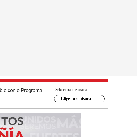
Selecciona tu emisora
ble con el
Programa
Elige tu emisora