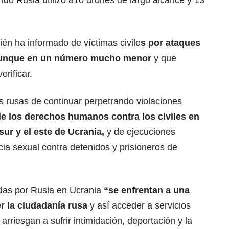
do Rusia utilizó 810 drones de largo alcance y 13
én ha informado de víctimas civile
s
por ataques
, aunque en un número mucho menor
y que
rificar.
s rusas de continuar perpetrando violaciones
de los derechos humanos contra los civiles en
sur y el este de Ucrania,
y de ejecuciones
encia sexual contra detenidos y prisioneros de
as por Rusia en Ucrania
“se enfrentan a una
r la ciudadanía rusa
y así acceder a servicios
arriesgan a sufrir intimidación, deportación y la