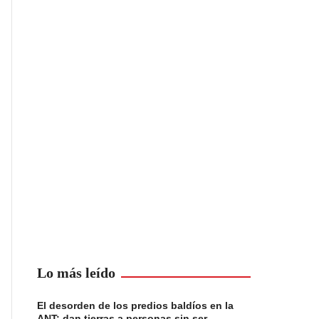
Lo más leído
El desorden de los predios baldíos en la
ANT: dan tierras a personas sin ser