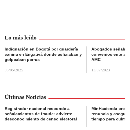
Lo más leído
Indignación en Bogotá por guardería
Abogados señalan 
canina en Engativá donde asfixiaban y
convenios ente alc
golpeaban perros
AMC
05/05/2025
13/07/2023
Últimas Noticias
Registrador nacional responde a
MinHacienda presen
señalamientos de fraude: advierte
renuncia y aseguró
desconocimiento de censo electoral
tiempo para culmina