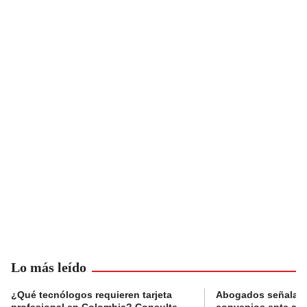
Lo más leído
¿Qué tecnólogos requieren tarjeta
Abogados señalan 
profesional en Colombia? Consulte
convenios ente alc