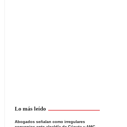
Lo más leído
Abogados señalan como irregulares
convenios ente alcaldía de Cúcuta y AMC