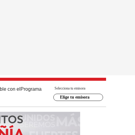
Selecciona tu emisora
ble con el
Programa
Elige tu emisora