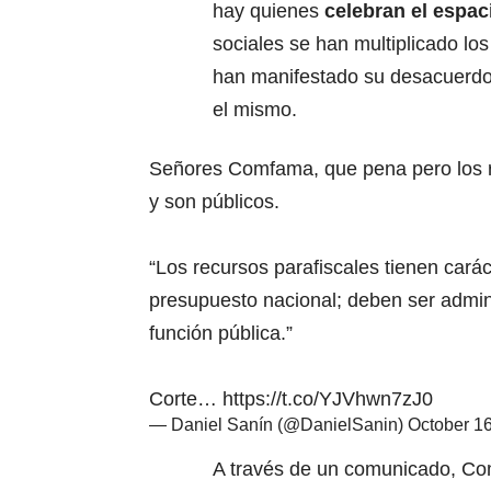
hay quienes
celebran el espac
sociales se han multiplicado lo
han manifestado su desacuerdo
el mismo.
Señores Comfama, que pena pero los re
y son públicos.
“Los recursos parafiscales tienen cará
presupuesto nacional; deben ser admini
función pública.”
Corte…
https://t.co/YJVhwn7zJ0
— Daniel Sanín (@DanielSanin)
October 1
A través de un comunicado, Co