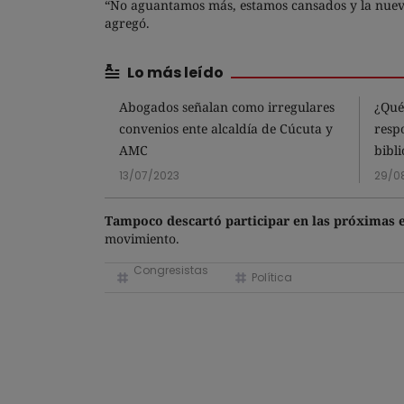
“No aguantamos más, estamos cansados y la nueva 
agregó.
Lo más leído
Abogados señalan como irregulares
¿Qué
convenios ente alcaldía de Cúcuta y
resp
AMC
bibl
13/07/2023
29/0
Tampoco descartó participar en las próximas 
movimiento.
Congresistas
Política