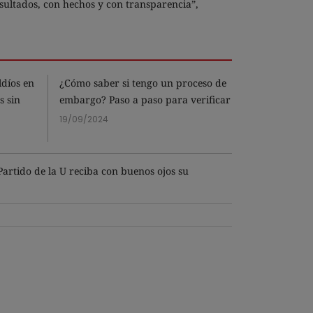
sultados, con hechos y con transparencia”,
ldíos en
¿Cómo saber si tengo un proceso de
¿Qué signifi
s sin
embargo? Paso a paso para verificar
cuánto cues
este trámit
19/09/2024
13/02/2025
Partido de la U reciba con buenos ojos su