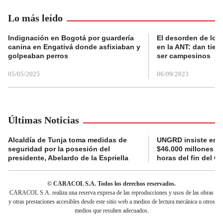
Lo más leído
Indignación en Bogotá por guardería
El desorden de los
canina en Engativá donde asfixiaban y
en la ANT: dan tier
golpeaban perros
ser campesinos
05/05/2025
06/09/2023
Últimas Noticias
Alcaldía de Tunja toma medidas de
UNGRD insiste en li
seguridad por la posesión del
$46.000 millones e
presidente, Abelardo de la Espriella
horas del fin del G
© CARACOL S.A. Todos los derechos reservados.
CARACOL S.A. realiza una reserva expresa de las reproducciones y usos de las obras
y otras prestaciones accesibles desde este sitio web a medios de lectura mecánica u otros
medios que resulten adecuados.