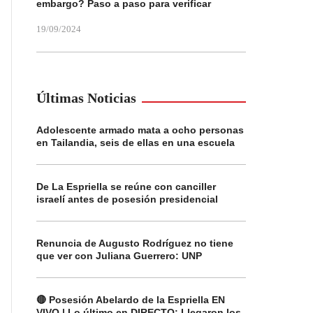
embargo? Paso a paso para verificar
19/09/2024
Últimas Noticias
Adolescente armado mata a ocho personas
en Tailandia, seis de ellas en una escuela
De La Espriella se reúne con canciller
israelí antes de posesión presidencial
Renuncia de Augusto Rodríguez no tiene
que ver con Juliana Guerrero: UNP
🔴 Posesión Abelardo de la Espriella EN
VIVO | Lo último en DIRECTO: Llegaron los