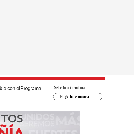
Selecciona tu emisora
ble con el
Programa
Elige tu emisora