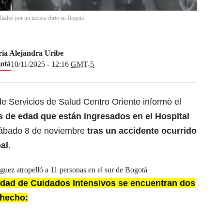
llados por un taxista ebrio en Bogotá
ia Alejandra Uribe
otá
10/11/2025 - 12:16
GMT-5
e Servicios de Salud Centro Oriente informó el
 de edad que están ingresados en el Hospital
ábado 8 de noviembre
tras un accidente ocurrido
al.
guez atropelló a 11 personas en el sur de Bogotá
idad de Cuidados Intensivos se encuentran dos
 hecho: