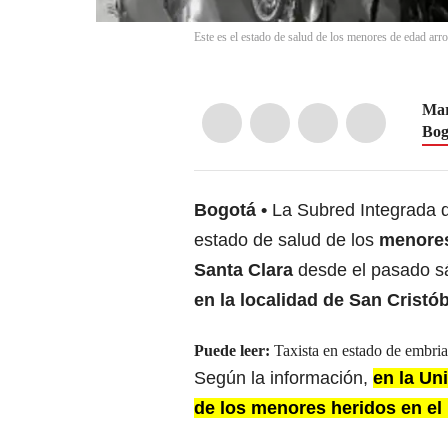
Este es el estado de salud de los menores de edad arro
Mar
Bog
Bogotá
La Subred Integrada d
estado de salud de los
menores
Santa Clara
desde el pasado s
en la localidad de San Cristób
Puede leer:
Taxista en estado de embria
Según la información,
en la Un
de los menores heridos en el