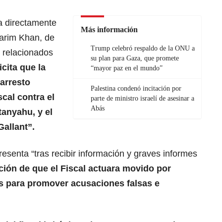
a directamente
Más información
Karim Khan, de
Trump celebró respaldo de la ONU a
s relacionados
su plan para Gaza, que promete
icita que la
“mayor paz en el mundo”
arresto
Palestina condenó incitación por
cal contra el
parte de ministro israelí de asesinar a
Abás
etanyahu
, y el
allant”.
esenta “tras recibir información y graves informes
ión de que el Fiscal actuara movido por
s para promover acusaciones falsas e