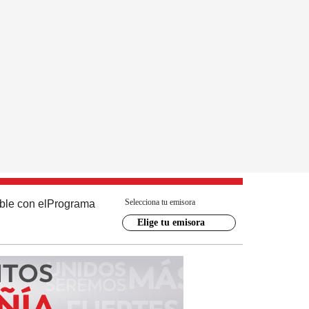
Selecciona tu emisora
ble con el
Programa
Elige tu emisora