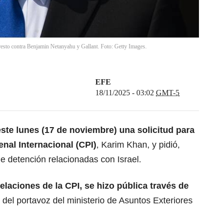
arresto contra Benjamin Netanyahu y Gallant. Foto: Getty Images.
EFE
18/11/2025 - 03:02
GMT-5
este lunes (17 de noviembre) una solicitud para
enal Internacional (CPI)
, Karim Khan, y pidió,
e detención relacionadas con Israel.
pelaciones de la CPI, se hizo pública través de
del portavoz del ministerio de Asuntos Exteriores