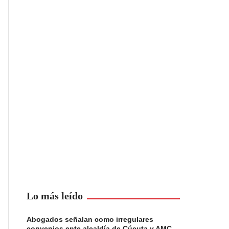
Lo más leído
Abogados señalan como irregulares
convenios ente alcaldía de Cúcuta y AMC