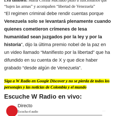
Lea también:
María Corina Machado pidió a funcionarios que
“bajen las armas” y acompañen “libertad de Venezuela”
“El regimen criminal debe rendir cuentas porque
Venezuela
solo se levantará plenamente cuando
quienes cometieron crímenes de lesa
humanidad sean juzgados por la ley y por la
historia
”, dijo la última premio nobel de la paz en
un video llamado “Manifiesto por la libertad” que ha
difundido en su cuenta de X y que dice haber
grabado “desde algún de Venezuela”.
Siga a W Radio en Google Discover y no se pierda de todos los
personajes y las noticias de Colombia y el mundo
Escuche W Radio en vivo:
Directo
Escucha el audio