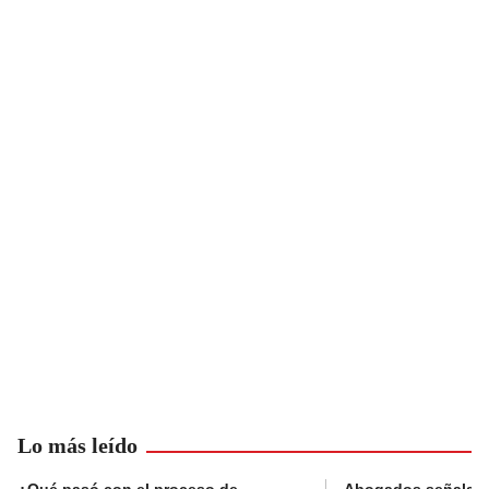
Lo más leído
¿Qué pasó con el proceso de
Abogados señalan 