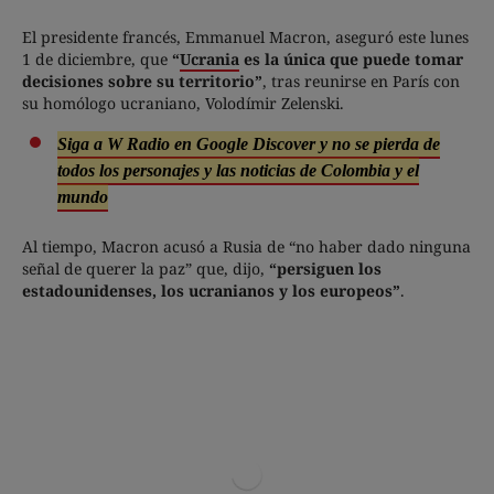
El presidente francés, Emmanuel Macron, aseguró este lunes
1 de diciembre, que
“
Ucrania
es la única que puede tomar
decisiones sobre su territorio”
, tras reunirse en París con
su homólogo ucraniano, Volodímir Zelenski.
Siga a W Radio en Google Discover y no se pierda de
todos los personajes y las noticias de Colombia y el
mundo
Al tiempo, Macron acusó a Rusia de “no haber dado ninguna
señal de querer la paz” que, dijo,
“persiguen los
estadounidenses, los ucranianos y los europeos”
.