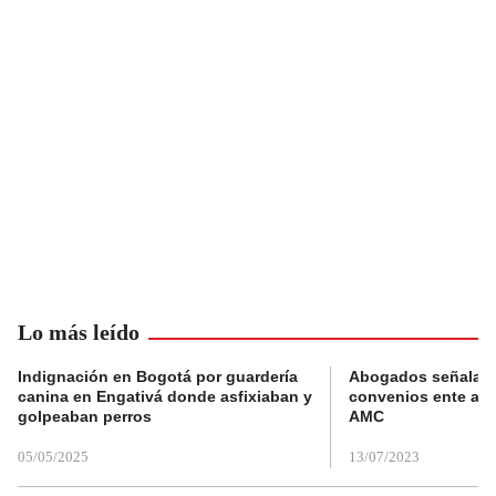
Lo más leído
Indignación en Bogotá por guardería
Abogados señalan 
canina en Engativá donde asfixiaban y
convenios ente alc
golpeaban perros
AMC
05/05/2025
13/07/2023