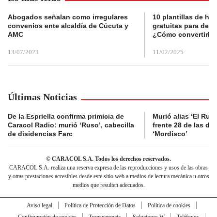
Abogados señalan como irregulares
10 plantillas de hoj
convenios ente alcaldía de Cúcuta y
gratuitas para des
AMC
¿Cómo convertirla
13/07/2023
11/02/2025
Últimas Noticias
De la Espriella confirma primicia de
Murió alias ‘El Ruso
Caracol Radio: murió ‘Ruso’, cabecilla
frente 28 de las di
de disidencias Farc
‘Mordisco’
© CARACOL S.A. Todos los derechos reservados.
CARACOL S.A. realiza una reserva expresa de las reproducciones y usos de las obras
y otras prestaciones accesibles desde este sitio web a medios de lectura mecánica u otros
medios que resulten adecuados.
Aviso legal
Política de Protección de Datos
Política de cookies
Configuración de cookies
Transparencia
Soluciones W
Teléfonos