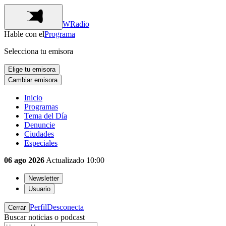
WRadio
Hable con el
Programa
Selecciona tu emisora
Elige tu emisora
Cambiar emisora
Inicio
Programas
Tema del Día
Denuncie
Ciudades
Especiales
06 ago 2026
Actualizado
10:00
Newsletter
Usuario
Perfil
Desconecta
Cerrar
Buscar noticias o podcast