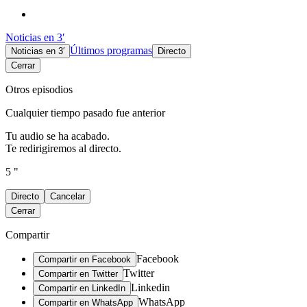
Noticias en 3′
Últimos programas
Noticias en 3′
Directo
Cerrar
Otros episodios
Cualquier tiempo pasado fue anterior
Tu audio se ha acabado.
Te redirigiremos al directo.
5 "
Directo
Cancelar
Cerrar
Compartir
Facebook
Compartir en Facebook
Twitter
Compartir en Twitter
Linkedin
Compartir en LinkedIn
WhatsApp
Compartir en WhatsApp