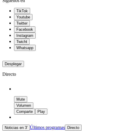
Síguenos en
TikTok
Youtube
Twitter
Facebook
Instagram
Twicht
Whatsapp
Desplegar
Directo
Mute
Volumen
Comparte
Play
Últimos programas
Noticias en 3′
Directo