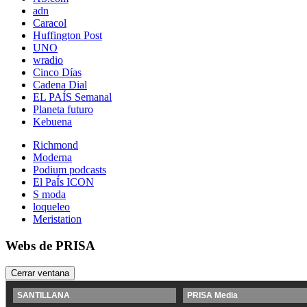
adn
Caracol
Huffington Post
UNO
wradio
Cinco Días
Cadena Dial
EL PAÍS Semanal
Planeta futuro
Kebuena
Richmond
Moderna
Podium podcasts
El PaÍs ICON
S moda
loqueleo
Meristation
Webs de PRISA
Cerrar ventana