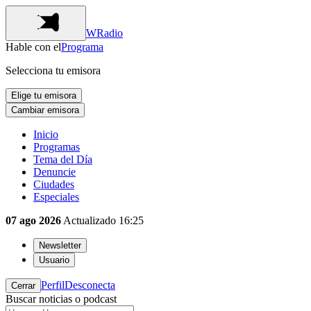
WRadio
Hable con el
Programa
Selecciona tu emisora
Elige tu emisora
Cambiar emisora
Inicio
Programas
Tema del Día
Denuncie
Ciudades
Especiales
07 ago 2026
Actualizado
16:25
Newsletter
Usuario
Perfil
Desconecta
Cerrar
Buscar noticias o podcast