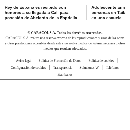
Rey de España es recibido con
Adolescente armad
honores a su llegada a Cali para
personas en Tailand
posesión de Abelardo de la Espriella
en una escuela
© CARACOL S.A. Todos los derechos reservados.
CARACOL S.A. realiza una reserva expresa de las reproducciones y usos de las obras
y otras prestaciones accesibles desde este sitio web a medios de lectura mecánica u otros
medios que resulten adecuados.
Aviso legal
Política de Protección de Datos
Política de cookies
Configuración de cookies
Transparencia
Soluciones W
Teléfonos
Escríbanos