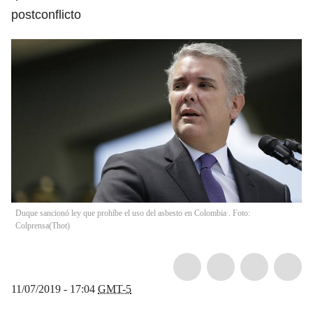
postconflicto
Duque sancionó ley que prohíbe el uso del asbesto en Colombia . Foto:
Colprensa
(
Thot
)
11/07/2019 - 17:04
GMT-5