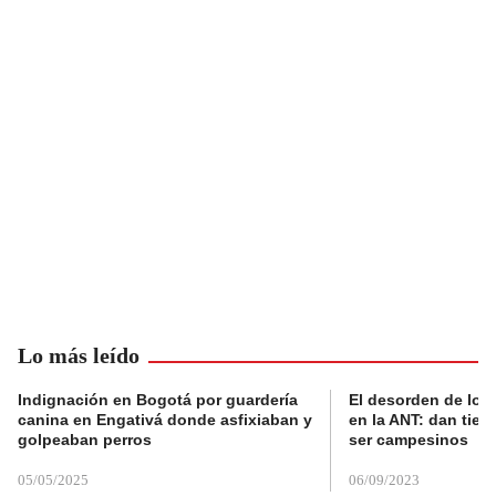
Lo más leído
Indignación en Bogotá por guardería
El desorden de los
canina en Engativá donde asfixiaban y
en la ANT: dan tier
golpeaban perros
ser campesinos
05/05/2025
06/09/2023