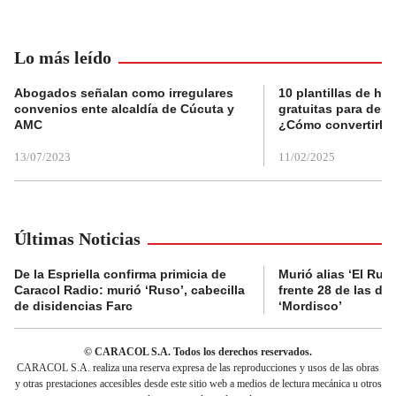
Lo más leído
Abogados señalan como irregulares
10 plantillas de hoj
convenios ente alcaldía de Cúcuta y
gratuitas para des
AMC
¿Cómo convertirla
13/07/2023
11/02/2025
Últimas Noticias
De la Espriella confirma primicia de
Murió alias ‘El Ruso
Caracol Radio: murió ‘Ruso’, cabecilla
frente 28 de las di
de disidencias Farc
‘Mordisco’
© CARACOL S.A. Todos los derechos reservados.
CARACOL S.A. realiza una reserva expresa de las reproducciones y usos de las obras
y otras prestaciones accesibles desde este sitio web a medios de lectura mecánica u otros