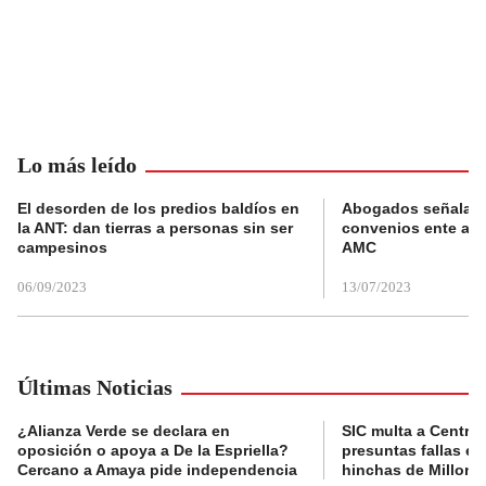
Lo más leído
El desorden de los predios baldíos en
Abogados señalan 
la ANT: dan tierras a personas sin ser
convenios ente alc
campesinos
AMC
06/09/2023
13/07/2023
Últimas Noticias
¿Alianza Verde se declara en
SIC multa a Central
oposición o apoya a De la Espriella?
presuntas fallas e
Cercano a Amaya pide independencia
hinchas de Millona