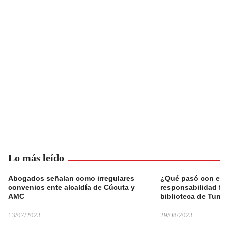
Lo más leído
Abogados señalan como irregulares
¿Qué pasó con el 
convenios ente alcaldía de Cúcuta y
responsabilidad fis
AMC
biblioteca de Tunja
13/07/2023
29/08/2023