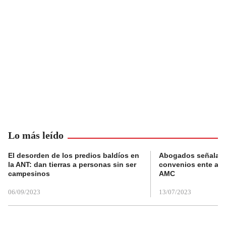
Lo más leído
El desorden de los predios baldíos en
Abogados señalan 
la ANT: dan tierras a personas sin ser
convenios ente alc
campesinos
AMC
06/09/2023
13/07/2023