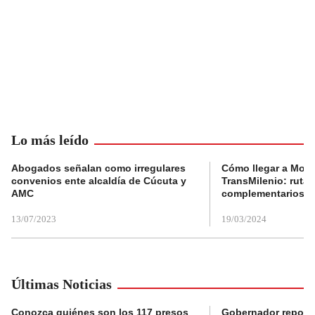
Lo más leído
Abogados señalan como irregulares
Cómo llegar a Mons
convenios ente alcaldía de Cúcuta y
TransMilenio: rutas
AMC
complementarios
13/07/2023
19/03/2024
Últimas Noticias
Conozca quiénes son los 117 presos
Gobernador reporta