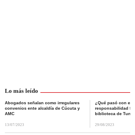
Lo más leído
Abogados señalan como irregulares
¿Qué pasó con el 
convenios ente alcaldía de Cúcuta y
responsabilidad fis
AMC
biblioteca de Tunja
13/07/2023
29/08/2023