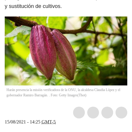
y sustitución de cultivos.
Harán presencia la misión verificadora de la ONU, la alcaldesa Claudia López y el
gobernador Ramiro Barragán. . Foto: Getty Images
(
Thot
)
15/08/2021 - 14:25
GMT-5