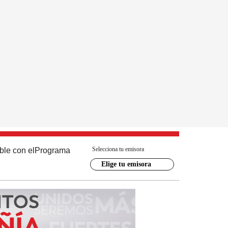
Selecciona tu emisora
ble con el
Programa
Elige tu emisora