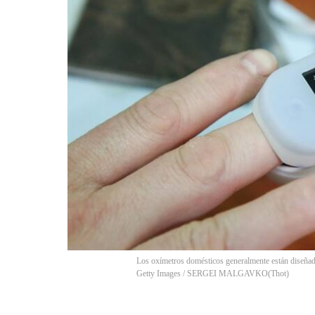
Los oxímetros domésticos generalmente están diseñado
Getty Images / SERGEI MALGAVKO
(
Thot
)