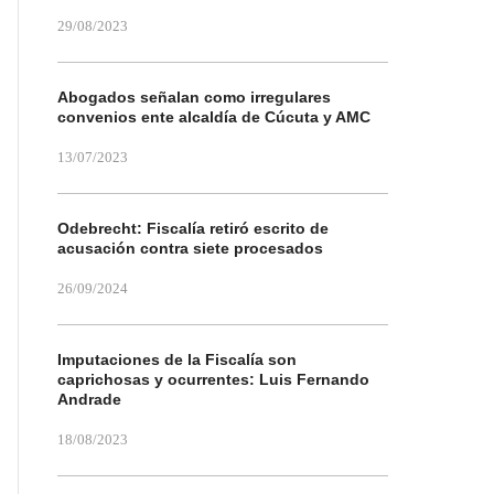
29/08/2023
Abogados señalan como irregulares
convenios ente alcaldía de Cúcuta y AMC
13/07/2023
Odebrecht: Fiscalía retiró escrito de
acusación contra siete procesados
26/09/2024
Imputaciones de la Fiscalía son
caprichosas y ocurrentes: Luis Fernando
Andrade
18/08/2023