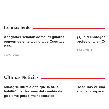
Lo más leído
Abogados señalan como irregulares
¿Qué tecnólogos re
convenios ente alcaldía de Cúcuta y
profesional en Col
AMC
13/02/2024
13/07/2023
Últimas Noticias
MinAgricultura alerta que la ADR
Honduras ve una o
habilitó día despúes del cambio de
ampliar cooperaci
gobierno para firmar contratos