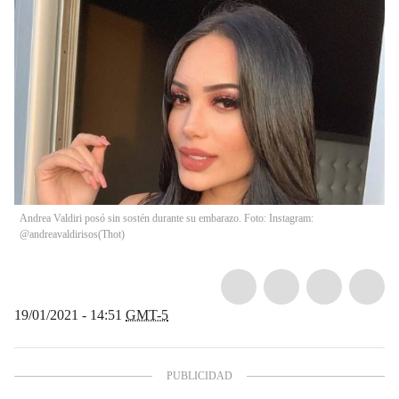
Andrea Valdiri posó sin sostén durante su embarazo. Foto: Instagram:
@andreavaldirisos
(
Thot
)
19/01/2021 - 14:51
GMT-5