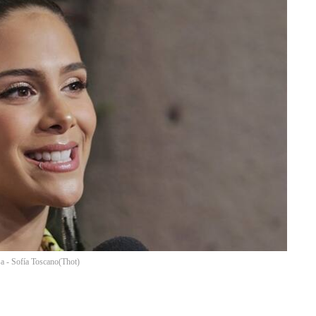
a - Sofía Toscano
(
Thot
)