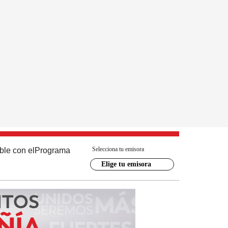
Selecciona tu emisora
ble con el
Programa
Elige tu emisora