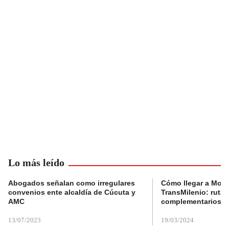
Lo más leído
Abogados señalan como irregulares
Cómo llegar a Mons
convenios ente alcaldía de Cúcuta y
TransMilenio: rutas
AMC
complementarios
13/07/2023
19/03/2024