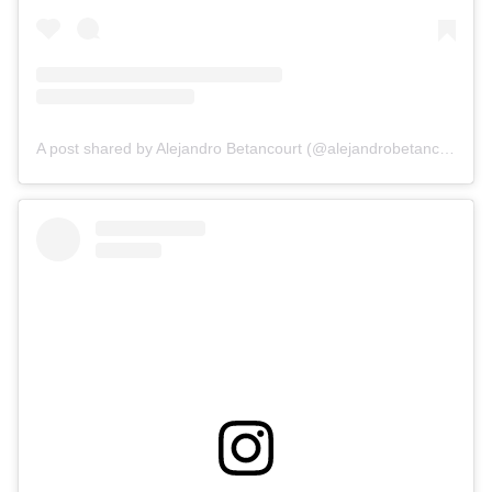
A post shared by Alejandro Betancourt (@alejandrobetancourt7)