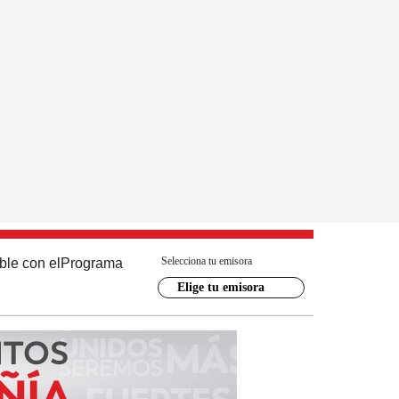
Selecciona tu emisora
ble con el
Programa
Elige tu emisora