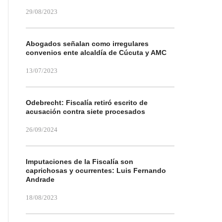
29/08/2023
Abogados señalan como irregulares
convenios ente alcaldía de Cúcuta y AMC
13/07/2023
Odebrecht: Fiscalía retiró escrito de
acusación contra siete procesados
26/09/2024
Imputaciones de la Fiscalía son
caprichosas y ocurrentes: Luis Fernando
Andrade
18/08/2023