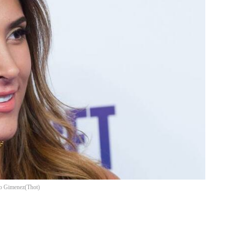
ro Gimenez
(
Thot
)