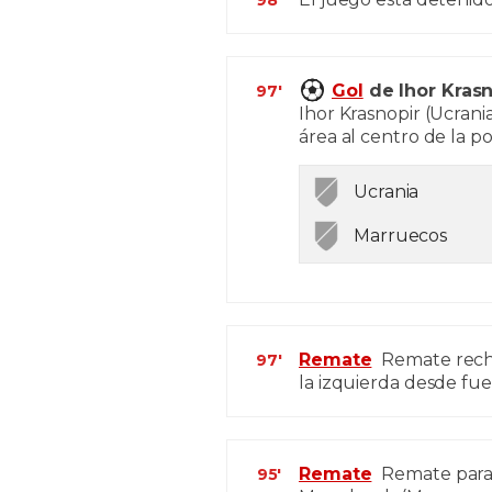
98'
Gol
de Ihor Krasno
97'
Ihor Krasnopir (Ucrani
área al centro de la po
Ucrania
Marruecos
Remate
Remate recha
97'
la izquierda desde fue
Remate
Remate parad
95'