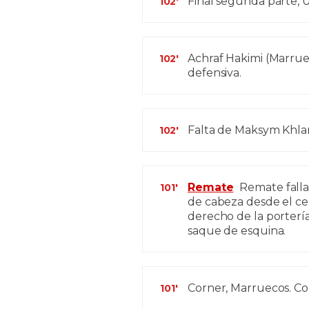
Final segunda parte, U
102'
Achraf Hakimi (Marruec
102'
defensiva.
Falta de Maksym Khlan
102'
Remate
Remate falla
101'
de cabeza desde el cen
derecho de la portería
saque de esquina.
Corner, Marruecos. Cor
101'