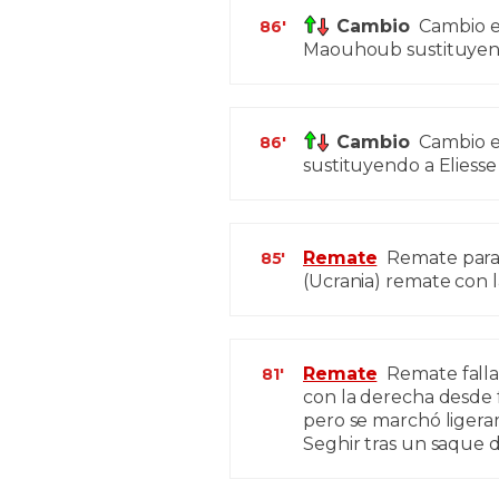
Cambio
Cambio e
86'
Maouhoub sustituyend
Cambio
Cambio e
86'
sustituyendo a Eliesse
Remate
Remate parado
85'
(Ucrania) remate con l
Remate
Remate falla
81'
con la derecha desde 
pero se marchó ligera
Seghir tras un saque 