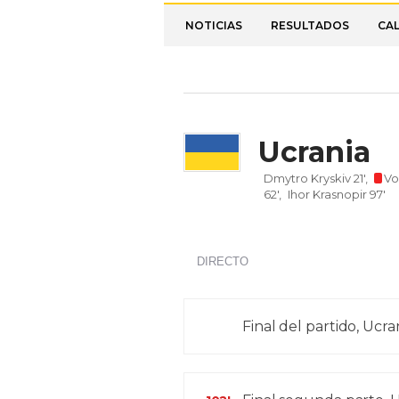
NOTICIAS
RESULTADOS
CA
Ucrania
Dmytro Kryskiv 21',
Vo
62',
Ihor Krasnopir 97'
DIRECTO
Final del partido, Ucra