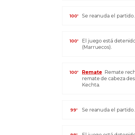
Se reanuda el partido.
100'
El juego está detenid
100'
(Marruecos).
Remate
Remate rech
100'
remate de cabeza desde
Kechta.
Se reanuda el partido.
99'
El juego está detenido