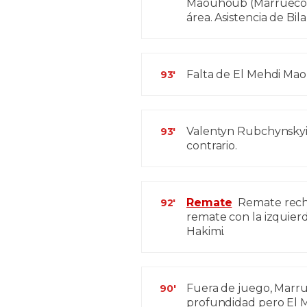
Maouhoub (Marruecos)
área. Asistencia de Bil
Falta de El Mehdi Ma
93'
Valentyn Rubchynskyi 
93'
contrario.
Remate
Remate rech
92'
remate con la izquierd
Hakimi.
Fuera de juego, Marru
90'
profundidad pero El 