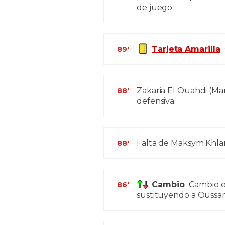
de juego.
Tarjeta Amarilla
89'
Zakaria El Ouahdi (Mar
88'
defensiva.
Falta de Maksym Khlan
88'
Cambio
Cambio e
86'
sustituyendo a Oussam