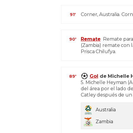
Corner, Australia. C
91'
Remate
Remate parad
90'
(Zambia) remate con la
Prisca Chilufya.
Gol
de Michelle 
89'
5. Michelle Heyman (A
del área por el lado d
Catley después de un 
Australia
Zambia