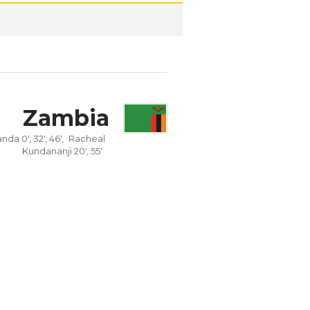
Zambia
da 0', 32', 46',
Racheal
Kundananji 20', 55'