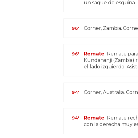
un saque de esquina.
Corner, Zambia. Corne
96'
Remate
Remate parad
96'
Kundananji (Zambia) 
el lado izquierdo. Asi
Corner, Australia. Cor
94'
Remate
Remate recha
94'
con la derecha muy es