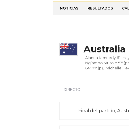
NOTICIAS
RESULTADOS
CA
Australia
Alanna Kennedy 6',
Hay
Ng’ambo Musole 57' (pp
64', 77' (p),
Michelle He
DIRECTO
Final del partido, Austr