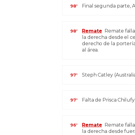
Final segunda parte, Au
98'
Remate
Remate falla
98'
la derecha desde el ce
derecho de la portería
al área.
Steph Catley (Australia
97'
Falta de Prisca Chilufy
97'
Remate
Remate fall
96'
la derecha desde fuera