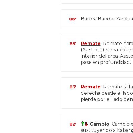
Barbra Banda (Zambia)
86'
Remate
Remate parado
85'
(Australia) remate co
interior del área. As
pase en profundidad.
Remate
Remate falla
83'
derecha desde el lado 
pierde por el lado der
Cambio
Cambio e
82'
sustituyendo a Kaba