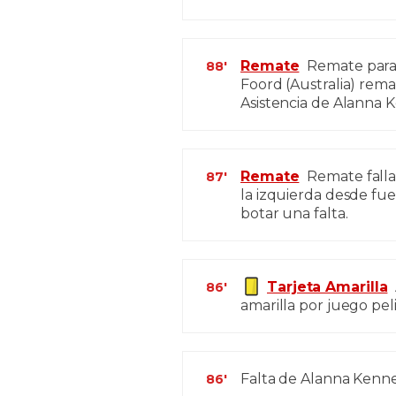
Remate
Remate parado
88'
Foord (Australia) rema
Asistencia de Alanna
Remate
Remate falla
87'
la izquierda desde fue
botar una falta.
Tarjeta Amarilla
86'
amarilla por juego pel
Falta de Alanna Kenned
86'