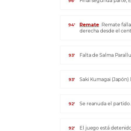
Final segunda parte, E
96'
Remate
Remate falla
94'
derecha desde el centr
Falta de Salma Parallu
93'
Saki Kumagai (Japón) h
93'
Se reanuda el partido.
92'
El juego está detenido
92'