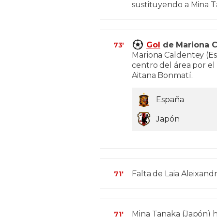
sustituyendo a Mina T
Gol
de Mariona Ca
73'
Mariona Caldentey (Es
centro del área por el
Aitana Bonmatí.
España
Japón
Falta de Laia Aleixandr
71'
Mina Tanaka (Japón) h
71'