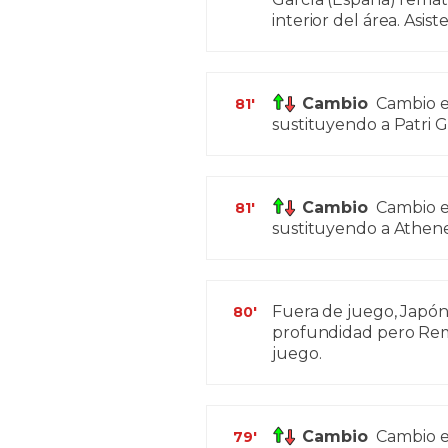
interior del área. Asis
Cambio
Cambio en
81'
sustituyendo a Patri G
Cambio
Cambio en
81'
sustituyendo a Athenea
Fuera de juego, Japón
80'
profundidad pero Remi
juego.
Cambio
Cambio e
79'