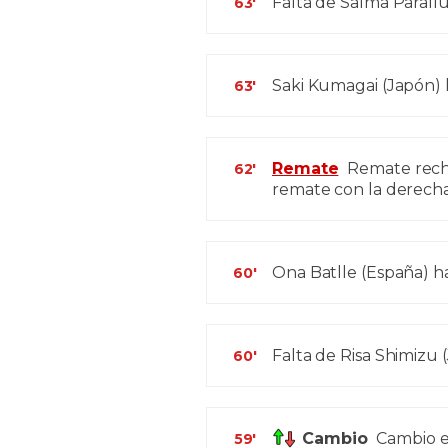
Falta de Salma Parallu
63'
Saki Kumagai (Japón) h
63'
Remate
Remate rech
62'
remate con la derecha
Ona Batlle (España) ha
60'
Falta de Risa Shimizu 
60'
Cambio
Cambio e
59'