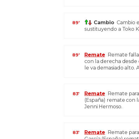
Cambio
Cambio en
89'
sustituyendo a Toko K
Remate
Remate fall
89'
con la derecha desde e
le va demasiado alto. A
Remate
Remate parad
83'
(España) remate con la
Jenni Hermoso.
Remate
Remate parado
83'
García (España) remat