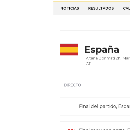
NOTICIAS
RESULTADOS
CA
España
Aitana Bonmatí 21',
Mar
73'
DIRECTO
Final del partido, Espa