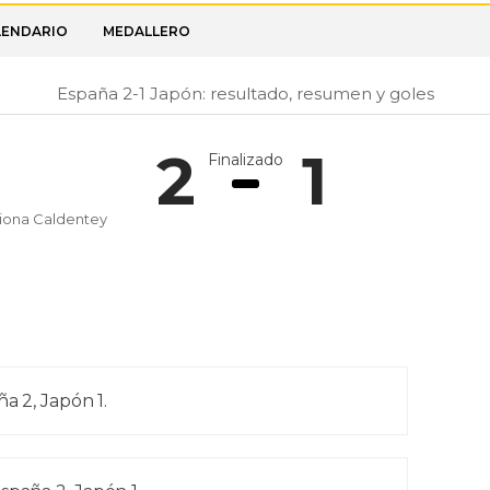
LENDARIO
MEDALLERO
España 2-1 Japón: resultado, resumen y goles
2
1
Finalizado
iona Caldentey
ña 2, Japón 1.